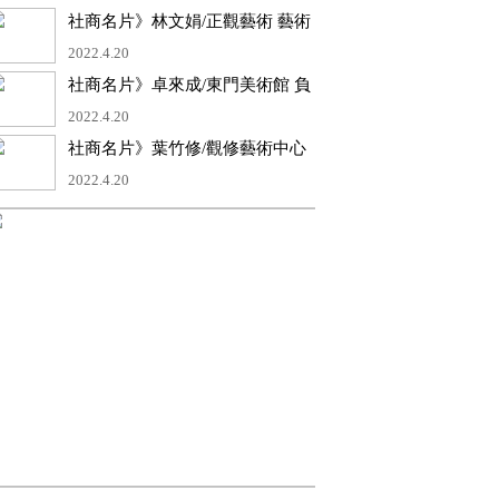
社商名片》林文娟/正觀藝術 藝術
總監
2022.4.20
社商名片》卓來成/東門美術館 負
責人 館長
2022.4.20
社商名片》葉竹修/觀修藝術中心
負責人/藝術創作
2022.4.20