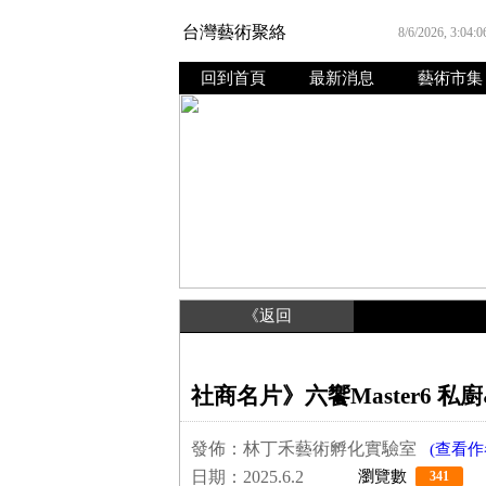
台灣藝術聚絡
8/6/2026, 3:04:
回到首頁
最新消息
藝術市集
《返回
社商名片》六饗Master6 私
發佈：林丁禾藝術孵化實驗室
(查看作
日期：2025.6.2
瀏覽數
341