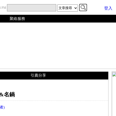
07 PM
登入
聚絡服務
引薦分享
廚&名鍋
者)