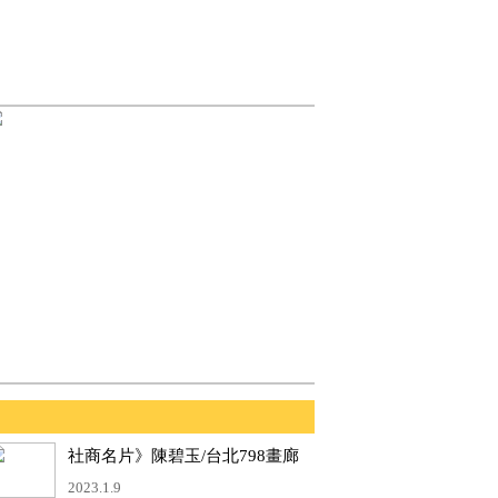
社商名片》陳碧玉/台北798畫廊
負責人
2023.1.9