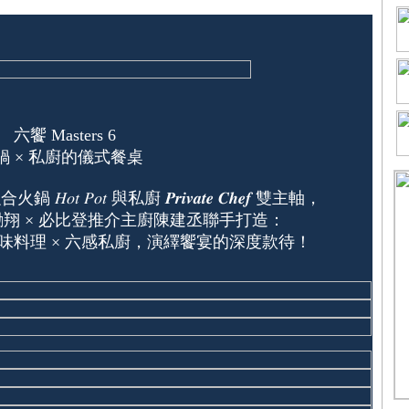
六饗 Masters 6
鍋 × 私廚的儀式餐桌
𝑃𝑜𝑡 與私廚 𝑷𝒓𝒊𝒗𝒂𝒕𝒆 𝑪𝒉𝒆𝒇 雙主軸，
翔 × 必比登推介主廚陳建丞聯手打造：
 六味料理 × 六感私廚，演繹饗宴的深度款待！