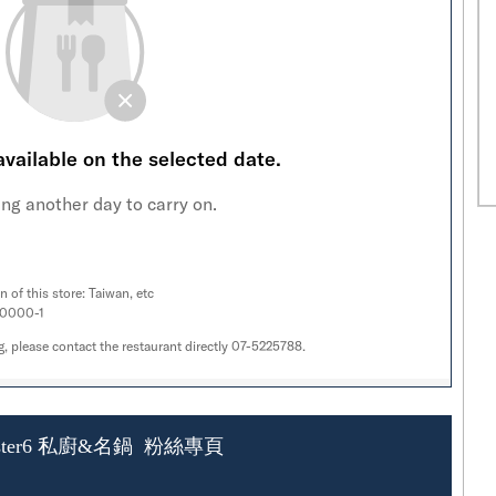
ster6 私廚&名鍋 粉絲專頁