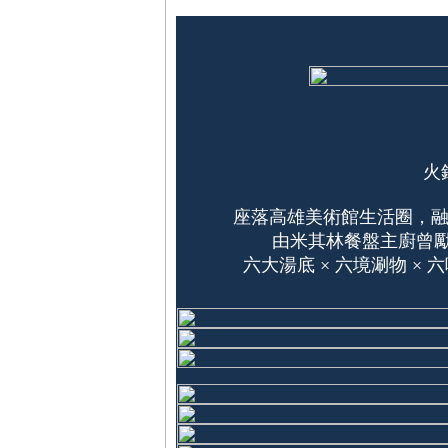
火
座落高雄美術館生活圈，融合火鍋 𝐻𝑜𝑡 
由米其林餐盤主廚曾勵
六大湯底 × 六境涮物 ×