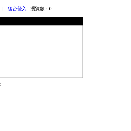
後台登入
瀏覽數：0
|