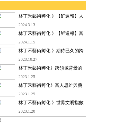
林丁禾藝術孵化 》【鮮週報】人
人都是藝術家！ 跨域整合專家林
2024.3.13
丁禾 轉換思維靈活應用藝術X商
林丁禾藝術孵化 》【鮮週報】富
業
人思維的藝術家 林丁禾老師 高維
2024.1.15
度的藝術視角 孵化出最獨特的價
林丁禾藝術孵化 》期待已久的跨
值
界藝術專書【用商學的刀剖析藝
2023.10.27
術的牛】
林丁禾藝術孵化》跨領域背景的
世界知名藝術家
2023.1.25
林丁禾藝術孵化》富人思維與藝
術思維的結合
2023.1.25
林丁禾藝術孵化 》世界文明指數
測驗通過了
2023.1.20