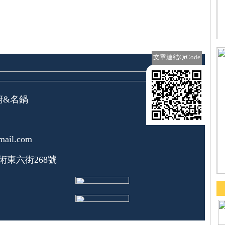
文章連結QrCode
私廚&名鍋
mail.com
東六街268號