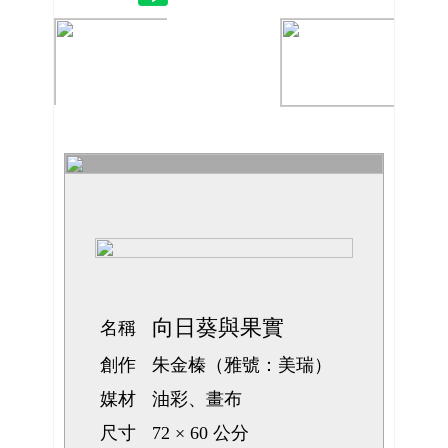
向日葵與果實
名稱
創作
朱金榛（雅號：美瑞）
媒材
油彩、畫布
尺寸
72 × 60 公分