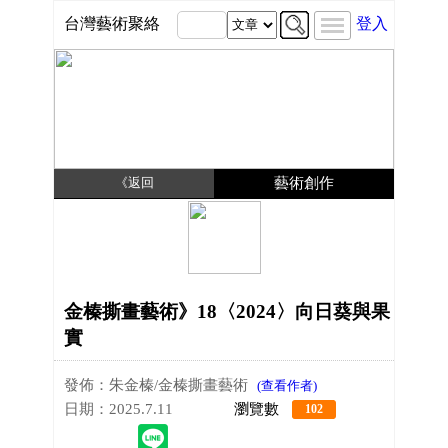
台灣藝術聚絡
登入
《返回
藝術創作
金榛撕畫藝術》18〈2024〉向日葵與果
實
發佈：朱金榛/金榛撕畫藝術
(查看作者)
日期：2025.7.11
瀏覽數
102