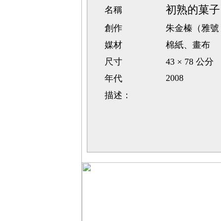
初熟的菓子
名稱
創作
朱金榛（雅號
媒材
棉紙、畫布
尺寸
43 × 78 公分
2008
年代
描述：