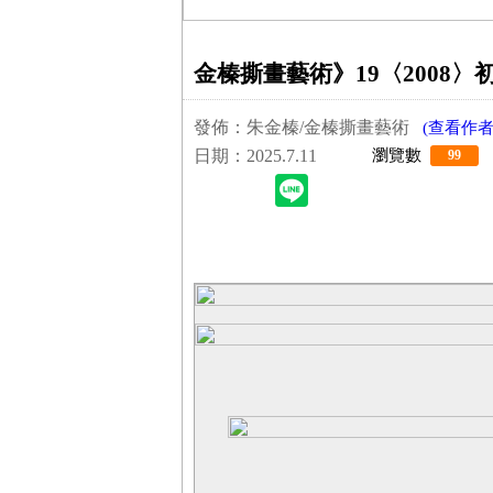
金榛撕畫藝術》19〈2008〉
發佈：朱金榛/金榛撕畫藝術
(查看作者
日期：2025.7.11
瀏覽數
99