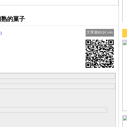
初熟的菓子
文章連結QrCode
)