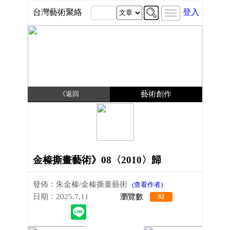
台灣藝術聚絡
登入
《返回
藝術創作
金榛撕畫藝術》08〈2010〉歸
發佈：朱金榛/金榛撕畫藝術
(查看作者)
日期：2025.7.11
瀏覽數
82