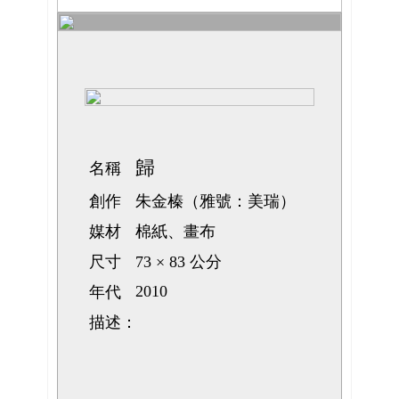
歸
名稱
創作
朱金榛（雅號：美瑞）
媒材
棉紙、畫布
尺寸
73 × 83 公分
2010
年代
描述：