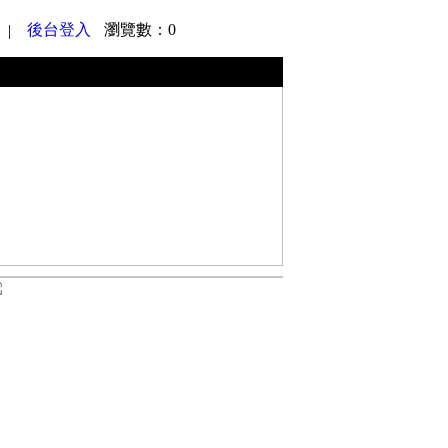
後台登入
瀏覽數：0
|