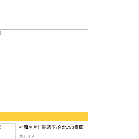
社商名片》陳碧玉/台北798畫廊
負責人
2023.1.9