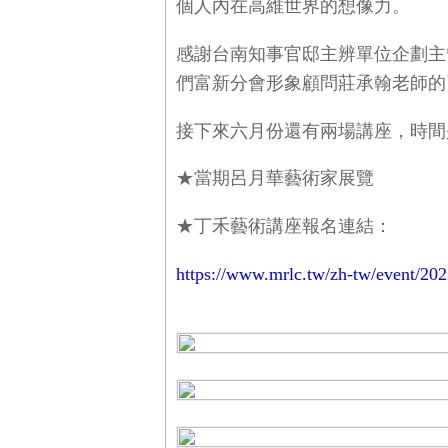
個人內在高維世界的想像力。
感謝台南知事官邸主辨單位企劃主管
們富新分會形象顧問莊承翰老師的
接下來六月份還有兩場講座，時間是6/17
★當期呂月華藝術家展覽
★丁禾藝術講座報名連結：
https://www.mrlc.tw/zh-tw/event/20