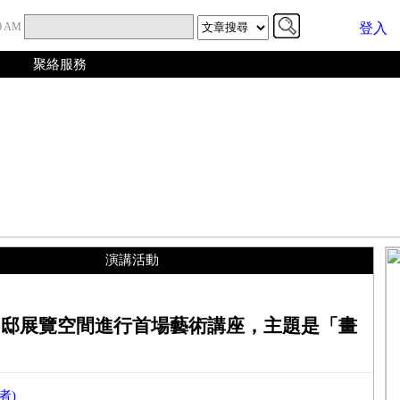
50 AM
登入
聚絡服務
演講活動
官邸展覽空間進行首場藝術講座，主題是「畫
者)