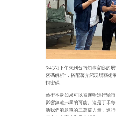
6/4(六)下午來到台南知事官邸
密碼解析"，搭配著介紹現場藝術
輯密碼。
藝術本身如果可以被邏輯進行驗證
影響無遠弗屆的可能。這是丁禾每
活我們潛意識的三萬倍力量，進行