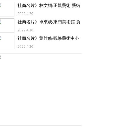
社商名片》林文娟/正觀藝術 藝術
總監
2022.4.20
社商名片》卓來成/東門美術館 負
責人 館長
2022.4.20
社商名片》葉竹修/觀修藝術中心
負責人/藝術創作
2022.4.20