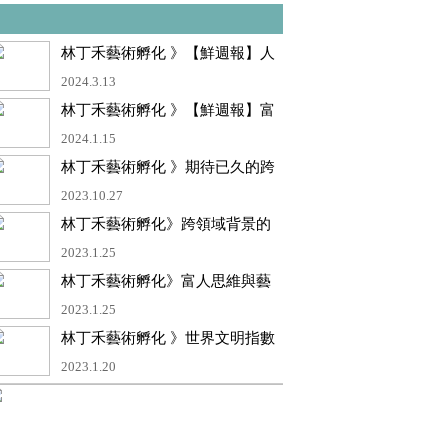
林丁禾藝術孵化 》【鮮週報】人
人都是藝術家！ 跨域整合專家林
2024.3.13
丁禾 轉換思維靈活應用藝術X商
林丁禾藝術孵化 》【鮮週報】富
業
人思維的藝術家 林丁禾老師 高維
2024.1.15
度的藝術視角 孵化出最獨特的價
林丁禾藝術孵化 》期待已久的跨
值
界藝術專書【用商學的刀剖析藝
2023.10.27
術的牛】
林丁禾藝術孵化》跨領域背景的
世界知名藝術家
2023.1.25
林丁禾藝術孵化》富人思維與藝
術思維的結合
2023.1.25
林丁禾藝術孵化 》世界文明指數
測驗通過了
2023.1.20