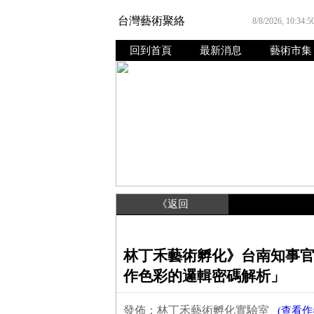
台灣藝術聚絡
8/8/2026, 10:34:
回到首頁
最新消息
藝術市集
《返回
林丁禾藝術孵化》台南知事
作色彩的邏輯密碼解析」
發佈：林丁禾藝術孵化實驗室
(查看作