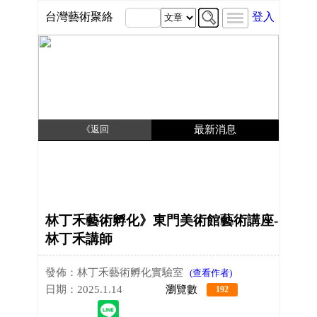
台灣藝術聚絡
登入
《返回
最新消息
林丁禾藝術孵化》東門美術館藝術講座-
林丁禾講師
發佈：林丁禾藝術孵化實驗室
(查看作者)
日期：2025.1.14
瀏覽數
192