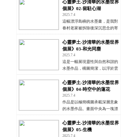
心靈夢土-沙清華的水墨世界
個展》02-留駐心湖
2025.7.4
這幅漂浮島嶼的水墨畫，是我對
眷村老家被拆除後深沉思念的寄
託。昔日的老宅隨都市更新消
失，童年記憶無處安放，於是我
心靈夢土-沙清華的水墨世界
以畫筆建構出一座漂浮於雲中的
個展》03-和光同塵
心靈之島。
2025.7.4
這是一幅展現靈性與自然和諧的
水墨作品，構圖簡潔，以浮於雲
霧之上的玄黑岩體為主體，中央
凹陷出一池靜水，水中浮現青翠
心靈夢土-沙清華的水墨世界
小丘，一株盛放花樹靜靜矗立其
個展》04-時空中的蓮花
上。整體色調清淡柔和，天空與
2025.7.4
雲層交融，如夢似幻，營造出超
作品是以極簡構圖承載深層意象
脫塵世的靜謐氛圍。
的水墨作品。畫面中央為一塊漂
浮於雲空的巨岩，滿佈細密孔
隙，似經萬年風蝕而成的化石之
心靈夢土-沙清華的水墨世界
體。其上，一朵粉色蓮花悄然綻
個展》05-生機
放，在孤寂中自發光芒，如宇宙
2025.7.4