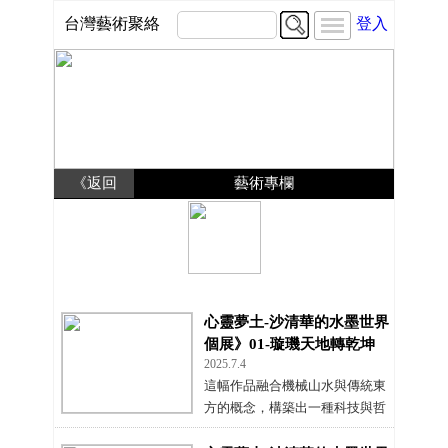
台灣藝術聚絡
登入
《返回
藝術專欄
心靈夢土-沙清華的水墨世界
個展》01-璇璣天地轉乾坤
2025.7.4
這幅作品融合機械山水與傳統東
方的概念，構築出一種科技與哲
思共構的當代水墨語境。