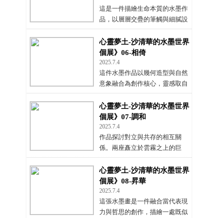
的心眼，象徵靈魂的覺醒與凝
這是一件描繪生命本質的水墨作
視。
品，以層層交疊的筆觸與細膩設
色，營造出莊嚴而靜謐的氛圍。
畫中兩座浮於雲霧之上的岩體，
心靈夢土-沙清華的水墨世界
一大一小，如時空中沉默佇立的
個展》06-相倚
容器，岩面佈滿珊瑚狀孔洞，象
2025.7.4
徵歲月的沉積與歷史記憶。
這件水墨作品以幾何造型與自然
意象融合為創作核心，靈感取自
海邊礁岩的形貌與質地。
心靈夢土-沙清華的水墨世界
個展》07-調和
2025.7.4
作品探討對立與共存的相互關
係。兩座矗立於雲霧之上的巨
岩，中間筆直的縫隙如一道天開
之門，將畫面一分為二，卻不失
心靈夢土-沙清華的水墨世界
整體和諧。
個展》08-昇華
2025.7.4
這張水墨畫是一件融合當代表現
力與哲思的創作，描繪一處既似