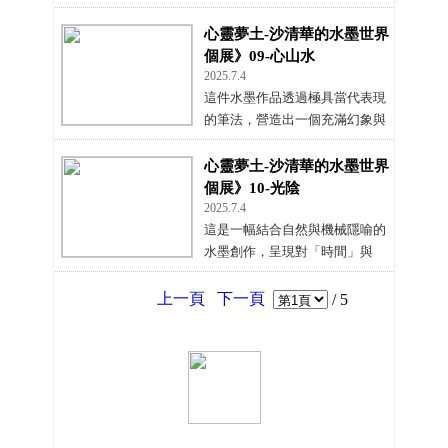
仙境又如內在心靈投影的幻象山
水。
心靈夢土-沙清華的水墨世界
個展》09-心山水
2025.7.4
這件水墨作品透過極具當代表現
的筆法，營造出一個充滿幻象與
自然奇觀交融的意境。
心靈夢土-沙清華的水墨世界
個展》10-光陰
2025.7.4
這是一幅結合自然與機械隱喻的
水墨創作，呈現對「時間」與
「存在」的凝視與詮釋。
上一頁
下一頁
/
5